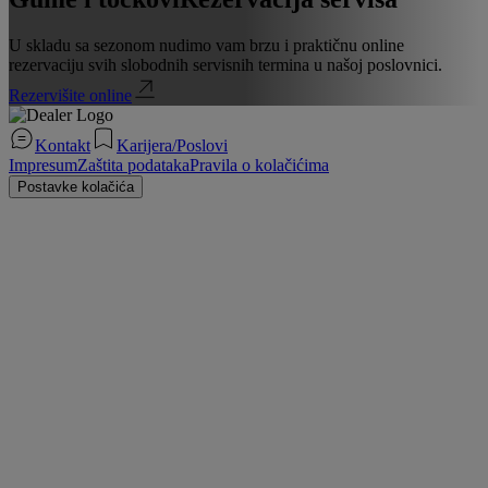
U skladu sa sezonom nudimo vam brzu i praktičnu online
rezervaciju svih slobodnih servisnih termina u našoj poslovnici.
Rezervišite online
Kontakt
Karijera/Poslovi
Impresum
Zaštita podataka
Pravila o kolačićima
Postavke kolačića