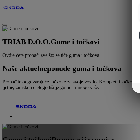
TRIAB D.O.O.
Gume i točkovi
Ovdje ćete pronaći sve što se tiče guma i točkova.
Naše aktuelne
ponude guma i točkova
Pronađite odgovarajuće točkove za svoje vozilo. Kompletni točkovi,
ljetne, zimske i cjelogodišnje gume i mnogo više.
Gume i točkovi
Rezervacija servisa