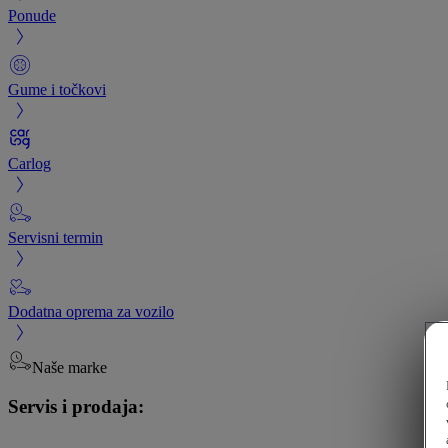
Ponude
Gume i točkovi
Carlog
Servisni termin
Dodatna oprema za vozilo
Naše marke
Servis i prodaja: