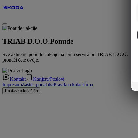
TRIAB D.O.O.
Ponude
Sve aktuelne ponude i akcije na temu servisa od TRIAB D.O.O.
pronaći ćete ovdje.
Kontakt
Karijera/Poslovi
Impresum
Zaštita podataka
Pravila o kolačićima
Postavke kolačića