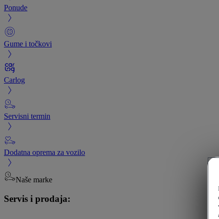
Ponude
Gume i točkovi
Carlog
Servisni termin
Dodatna oprema za vozilo
Naše marke
Servis i prodaja: